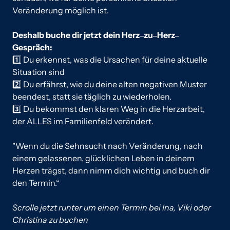
Veränderung 
möglich 
ist. 
Deshalb 
buche 
dir 
jetzt 
dein 
Herz‒
zu‒
Herz‒
Gespräch:
1️⃣ 
Du 
erkennst, 
was 
die 
Ursachen 
für 
deine 
aktuelle 
Situation 
sind
2️⃣ 
Du 
erfährst, 
wie 
du 
deine 
alten 
negativen 
Muster 
beendest, 
statt 
sie 
täglich 
zu 
3️⃣ 
Du 
bekommst 
den 
klaren 
Weg 
in 
die 
Herzarbeit, 
der 
ALLES 
im 
Familienfeld 
verändert.
"Wenn 
du 
die 
Sehnsucht 
nach 
Veränderung, 
nach 
einem 
gelassenen, 
glücklichen 
Leben 
in 
deinem 
Herzen 
trägst, 
dann 
nimm 
dich 
wichtig 
und 
buch 
dir 
den 
Termin.“
Scrolle 
jetzt 
runter 
um 
einen 
Termin 
bei 
Ina, 
Viki 
oder 
Christina 
zu 
buchen