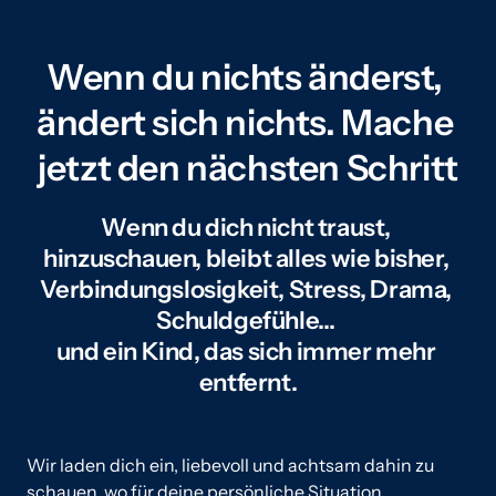
Wenn 
du 
nichts 
änderst, 
ändert 
sich 
nichts. 
Mache 
jetzt 
den 
nächsten 
Schritt
Wenn 
du 
dich 
nicht 
traust, 
hinzuschauen, 
bleibt 
alles 
wie 
bisher, 
Verbindungslosigkeit, 
Stress, 
Drama, 
Schuldgefühle… 
und 
ein 
Kind, 
das 
sich 
immer 
mehr 
Wir 
laden 
dich 
ein, 
liebevoll 
und 
achtsam 
dahin 
zu 
schauen, 
wo 
für 
deine 
persönliche 
Situation 